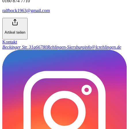
0160 874 7710
ralfbock1963@gmail.com
Artikel teilen
Kontakt
Beckinger Str. 31a
66780
Rehlingen-Siersburg
info@lcrehlingen.de