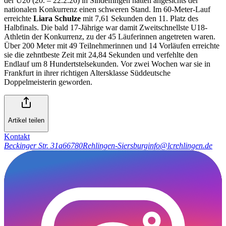
der U20 (20. – 22.2.26) in Sindelfingen hatten angesichts der
nationalen Konkurrenz einen schweren Stand. Im 60-Meter-Lauf
erreichte
Liara Schulze
mit 7,61 Sekunden den 11. Platz des
Halbfinals. Die bald 17-Jährige war damit Zweitschnellste U18-
Athletin der Konkurrenz, zu der 45 Läuferinnen angetreten waren.
Über 200 Meter mit 49 Teilnehmerinnen und 14 Vorläufen erreichte
sie die zehntbeste Zeit mit 24,84 Sekunden und verfehlte den
Endlauf um 8 Hundertstelsekunden. Vor zwei Wochen war sie in
Frankfurt in ihrer richtigen Altersklasse Süddeutsche
Doppelmeisterin geworden.
Artikel teilen
Kontakt
Beckinger Str. 31a
66780
Rehlingen-Siersburg
info@lcrehlingen.de