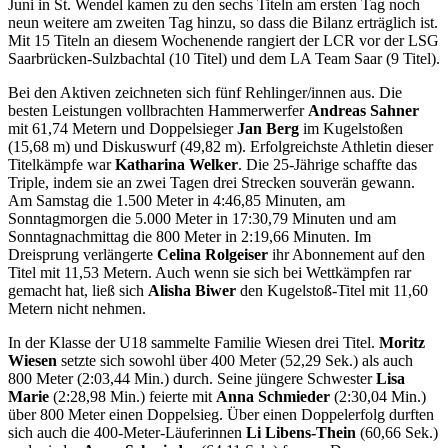
Juni in St. Wendel kamen zu den sechs Titeln am ersten Tag noch
neun weitere am zweiten Tag hinzu, so dass die Bilanz erträglich ist.
Mit 15 Titeln an diesem Wochenende rangiert der LCR vor der LSG
Saarbrücken-Sulzbachtal (10 Titel) und dem LA Team Saar (9 Titel).
Bei den Aktiven zeichneten sich fünf Rehlinger/innen aus. Die
besten Leistungen vollbrachten Hammerwerfer
Andreas Sahner
mit 61,74 Metern und Doppelsieger
Jan Berg
im Kugelstoßen
(15,68 m) und Diskuswurf (49,82 m). Erfolgreichste Athletin dieser
Titelkämpfe war
Katharina Welker
. Die 25-Jährige schaffte das
Triple, indem sie an zwei Tagen drei Strecken souverän gewann.
Am Samstag die 1.500 Meter in 4:46,85 Minuten, am
Sonntagmorgen die 5.000 Meter in 17:30,79 Minuten und am
Sonntagnachmittag die 800 Meter in 2:19,66 Minuten. Im
Dreisprung verlängerte
Celina Rolgeiser
ihr Abonnement auf den
Titel mit 11,53 Metern. Auch wenn sie sich bei Wettkämpfen rar
gemacht hat, ließ sich
Alisha Biwer
den Kugelstoß-Titel mit 11,60
Metern nicht nehmen.
In der Klasse der U18 sammelte Familie Wiesen drei Titel.
Moritz
Wiesen
setzte sich sowohl über 400 Meter (52,29 Sek.) als auch
800 Meter (2:03,44 Min.) durch. Seine jüngere Schwester
Lisa
Marie
(2:28,98 Min.) feierte mit
Anna Schmieder
(2:30,04 Min.)
über 800 Meter einen Doppelsieg. Über einen Doppelerfolg durften
sich auch die 400-Meter-Läuferinnen
Li Libens-Thein
(60,66 Sek.)